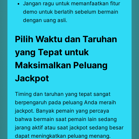
Jangan ragu untuk memanfaatkan fitur
demo untuk berlatih sebelum bermain
dengan uang asli.
Pilih Waktu dan Taruhan
yang Tepat untuk
Maksimalkan Peluang
Jackpot
Timing dan taruhan yang tepat sangat
berpengaruh pada peluang Anda meraih
jackpot. Banyak pemain yang percaya
bahwa bermain saat pemain lain sedang
jarang aktif atau saat jackpot sedang besar
dapat meningkatkan peluang menang.