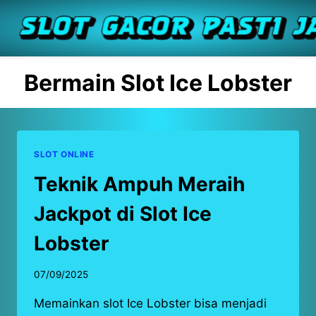
Skip
to
content
Bermain Slot Ice Lobster
SLOT ONLINE
Teknik Ampuh Meraih
Jackpot di Slot Ice
Lobster
07/09/2025
Memainkan slot Ice Lobster bisa menjadi