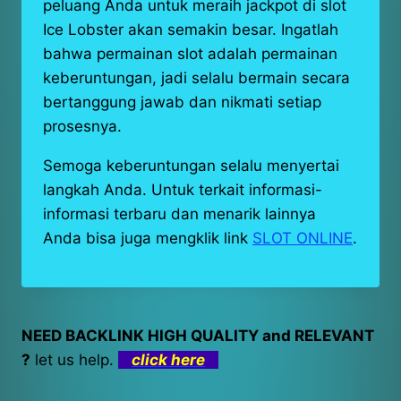
peluang Anda untuk meraih jackpot di slot
Ice Lobster akan semakin besar. Ingatlah
bahwa permainan slot adalah permainan
keberuntungan, jadi selalu bermain secara
bertanggung jawab dan nikmati setiap
prosesnya.
Semoga keberuntungan selalu menyertai
langkah Anda. Untuk terkait informasi-
informasi terbaru dan menarik lainnya
Anda bisa juga mengklik link
SLOT ONLINE
.
NEED BACKLINK HIGH QUALITY and RELEVANT
?
let us help.
click here