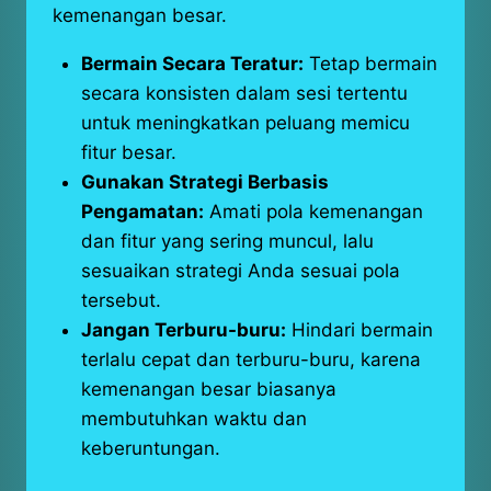
kemenangan besar.
Bermain Secara Teratur:
Tetap bermain
secara konsisten dalam sesi tertentu
untuk meningkatkan peluang memicu
fitur besar.
Gunakan Strategi Berbasis
Pengamatan:
Amati pola kemenangan
dan fitur yang sering muncul, lalu
sesuaikan strategi Anda sesuai pola
tersebut.
Jangan Terburu-buru:
Hindari bermain
terlalu cepat dan terburu-buru, karena
kemenangan besar biasanya
membutuhkan waktu dan
keberuntungan.