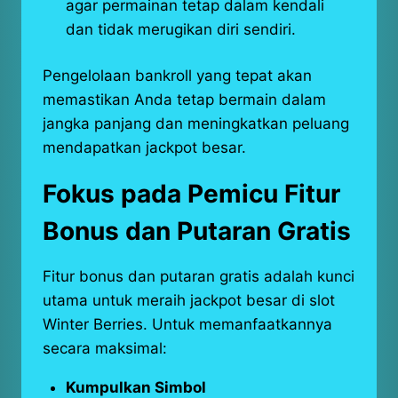
agar permainan tetap dalam kendali
dan tidak merugikan diri sendiri.
Pengelolaan bankroll yang tepat akan
memastikan Anda tetap bermain dalam
jangka panjang dan meningkatkan peluang
mendapatkan jackpot besar.
Fokus pada Pemicu Fitur
Bonus dan Putaran Gratis
Fitur bonus dan putaran gratis adalah kunci
utama untuk meraih jackpot besar di slot
Winter Berries. Untuk memanfaatkannya
secara maksimal:
Kumpulkan Simbol