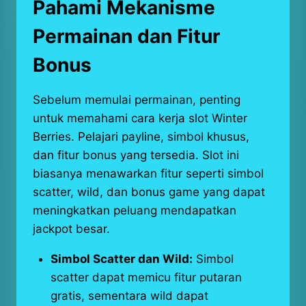
Pahami Mekanisme
Permainan dan Fitur
Bonus
Sebelum memulai permainan, penting
untuk memahami cara kerja slot Winter
Berries. Pelajari payline, simbol khusus,
dan fitur bonus yang tersedia. Slot ini
biasanya menawarkan fitur seperti simbol
scatter, wild, dan bonus game yang dapat
meningkatkan peluang mendapatkan
jackpot besar.
Simbol Scatter dan Wild:
Simbol
scatter dapat memicu fitur putaran
gratis, sementara wild dapat