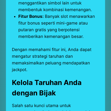
menggantikan simbol lain untuk
membentuk kombinasi kemenangan.
Fitur Bonus:
Banyak slot menawarkan
fitur bonus seperti mini-game atau
putaran gratis yang berpotensi
memberikan kemenangan besar.
Dengan memahami fitur ini, Anda dapat
mengatur strategi taruhan dan
memaksimalkan peluang mendapatkan
jackpot.
Kelola Taruhan Anda
dengan Bijak
Salah satu kunci utama untuk