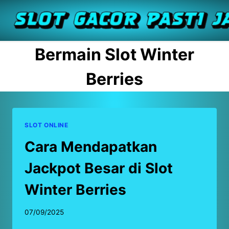
Skip
to
content
Bermain Slot Winter
Berries
SLOT ONLINE
Cara Mendapatkan
Jackpot Besar di Slot
Winter Berries
07/09/2025