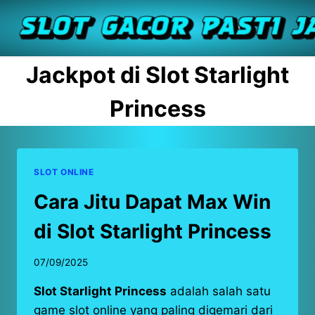
Skip
to
content
Jackpot di Slot Starlight
Princess
SLOT ONLINE
Cara Jitu Dapat Max Win
di Slot Starlight Princess
07/09/2025
Slot Starlight Princess
adalah salah satu
game slot online yang paling digemari dari