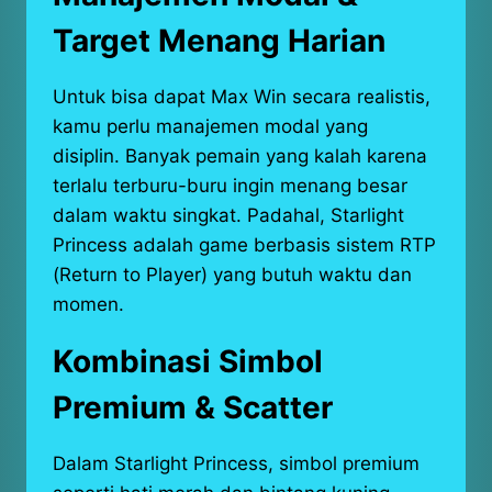
Target Menang Harian
Untuk bisa dapat Max Win secara realistis,
kamu perlu manajemen modal yang
disiplin. Banyak pemain yang kalah karena
terlalu terburu-buru ingin menang besar
dalam waktu singkat. Padahal, Starlight
Princess adalah game berbasis sistem RTP
(Return to Player) yang butuh waktu dan
momen.
Kombinasi Simbol
Premium & Scatter
Dalam Starlight Princess, simbol premium