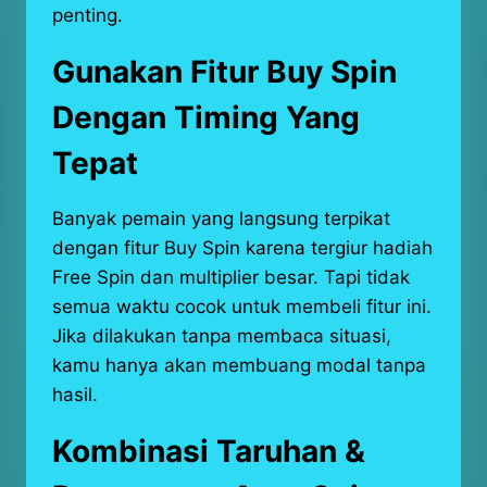
penting.
Gunakan Fitur Buy Spin
Dengan Timing Yang
Tepat
Banyak pemain yang langsung terpikat
dengan fitur Buy Spin karena tergiur hadiah
Free Spin dan multiplier besar. Tapi tidak
semua waktu cocok untuk membeli fitur ini.
Jika dilakukan tanpa membaca situasi,
kamu hanya akan membuang modal tanpa
hasil.
Kombinasi Taruhan &