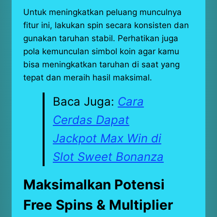
Untuk meningkatkan peluang munculnya
fitur ini, lakukan spin secara konsisten dan
gunakan taruhan stabil. Perhatikan juga
pola kemunculan simbol koin agar kamu
bisa meningkatkan taruhan di saat yang
tepat dan meraih hasil maksimal.
Baca Juga:
Cara
Cerdas Dapat
Jackpot Max Win di
Slot Sweet Bonanza
Maksimalkan Potensi
Free Spins & Multiplier