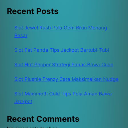
Recent Posts
Slot Jewel Rush Pola Gem Bikin Menang
Besar
Slot Fat Panda Tips Jackpot Bertubi-Tubi
Slot Hot Pepper Strategi Panas Bawa Cuan
Slot Plushie Frenzy Cara Maksimalkan Nudge
Slot Mammoth Gold Tips Pola Aman Bawa
Jackpot
Recent Comments