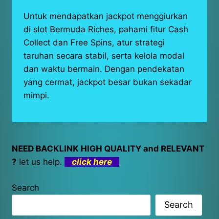
Untuk mendapatkan jackpot menggiurkan
di slot Bermuda Riches, pahami fitur Cash
Collect dan Free Spins, atur strategi
taruhan secara stabil, serta kelola modal
dan waktu bermain. Dengan pendekatan
yang cermat, jackpot besar bukan sekadar
mimpi.
NEED BACKLINK HIGH QUALITY and RELEVANT
?
let us help.
click here
Search
Search