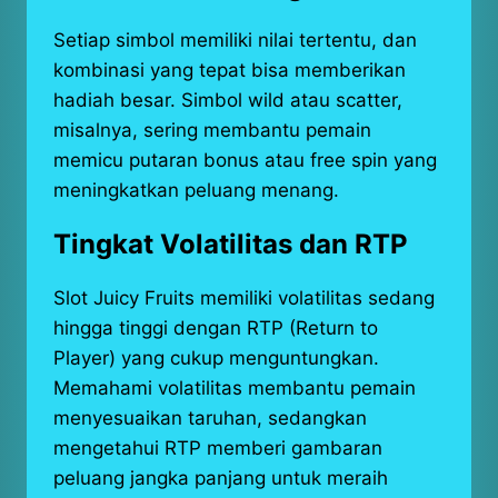
Setiap simbol memiliki nilai tertentu, dan
kombinasi yang tepat bisa memberikan
hadiah besar. Simbol wild atau scatter,
misalnya, sering membantu pemain
memicu putaran bonus atau free spin yang
meningkatkan peluang menang.
Tingkat Volatilitas dan RTP
Slot Juicy Fruits memiliki volatilitas sedang
hingga tinggi dengan RTP (Return to
Player) yang cukup menguntungkan.
Memahami volatilitas membantu pemain
menyesuaikan taruhan, sedangkan
mengetahui RTP memberi gambaran
peluang jangka panjang untuk meraih