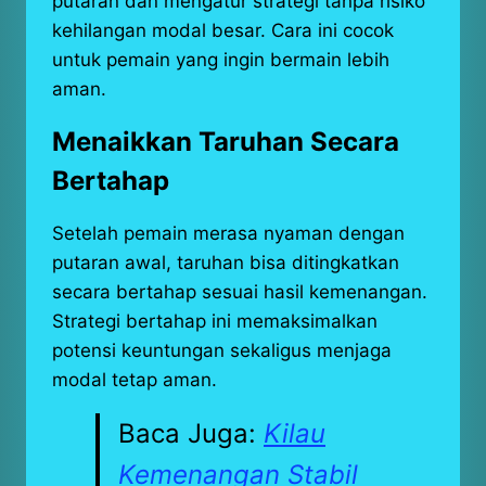
putaran dan mengatur strategi tanpa risiko
kehilangan modal besar. Cara ini cocok
untuk pemain yang ingin bermain lebih
aman.
Menaikkan Taruhan Secara
Bertahap
Setelah pemain merasa nyaman dengan
putaran awal, taruhan bisa ditingkatkan
secara bertahap sesuai hasil kemenangan.
Strategi bertahap ini memaksimalkan
potensi keuntungan sekaligus menjaga
modal tetap aman.
Baca Juga:
Kilau
Kemenangan Stabil