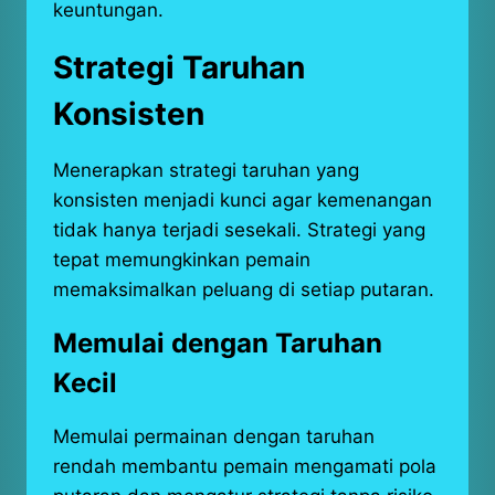
keuntungan.
Strategi Taruhan
Konsisten
Menerapkan strategi taruhan yang
konsisten menjadi kunci agar kemenangan
tidak hanya terjadi sesekali. Strategi yang
tepat memungkinkan pemain
memaksimalkan peluang di setiap putaran.
Memulai dengan Taruhan
Kecil
Memulai permainan dengan taruhan
rendah membantu pemain mengamati pola