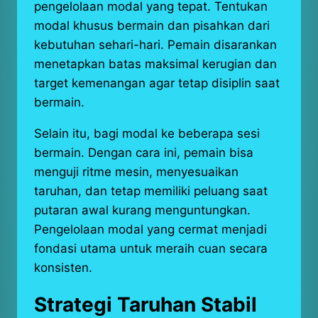
pengelolaan modal yang tepat. Tentukan
modal khusus bermain dan pisahkan dari
kebutuhan sehari-hari. Pemain disarankan
menetapkan batas maksimal kerugian dan
target kemenangan agar tetap disiplin saat
bermain.
Selain itu, bagi modal ke beberapa sesi
bermain. Dengan cara ini, pemain bisa
menguji ritme mesin, menyesuaikan
taruhan, dan tetap memiliki peluang saat
putaran awal kurang menguntungkan.
Pengelolaan modal yang cermat menjadi
fondasi utama untuk meraih cuan secara
konsisten.
Strategi Taruhan Stabil