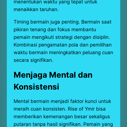
menentukan waktu yang tepat untuk
menaikkan taruhan.
Timing bermain juga penting. Bermain saat
pikiran tenang dan fokus membantu
pemain mengikuti strategi dengan disiplin.
Kombinasi pengamatan pola dan pemilihan
waktu bermain meningkatkan peluang cuan
secara signifikan.
Menjaga Mental dan
Konsistensi
Mental bermain menjadi faktor kunci untuk
meraih cuan konsisten. Rise of Ymir bisa
memberikan kemenangan besar sekaligus
putaran tanpa hasil signifikan. Pemain yang