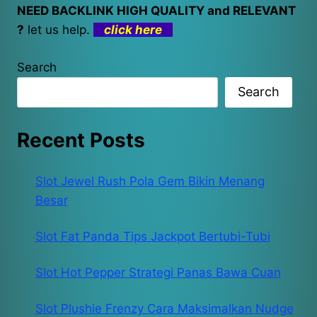
NEED BACKLINK HIGH QUALITY and RELEVANT
?
let us help.
click here
Search
Search
Recent Posts
Slot Jewel Rush Pola Gem Bikin Menang
Besar
Slot Fat Panda Tips Jackpot Bertubi-Tubi
Slot Hot Pepper Strategi Panas Bawa Cuan
Slot Plushie Frenzy Cara Maksimalkan Nudge