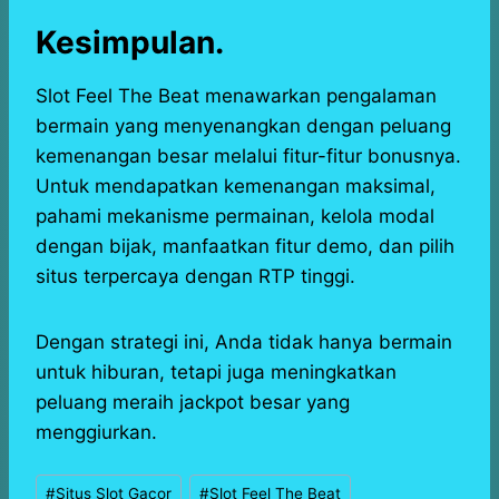
Kesimpulan.
Slot Feel The Beat menawarkan pengalaman
bermain yang menyenangkan dengan peluang
kemenangan besar melalui fitur-fitur bonusnya.
Untuk mendapatkan kemenangan maksimal,
pahami mekanisme permainan, kelola modal
dengan bijak, manfaatkan fitur demo, dan pilih
situs terpercaya dengan RTP tinggi.
Dengan strategi ini, Anda tidak hanya bermain
untuk hiburan, tetapi juga meningkatkan
peluang meraih jackpot besar yang
menggiurkan.
Post
#
Situs Slot Gacor
#
Slot Feel The Beat