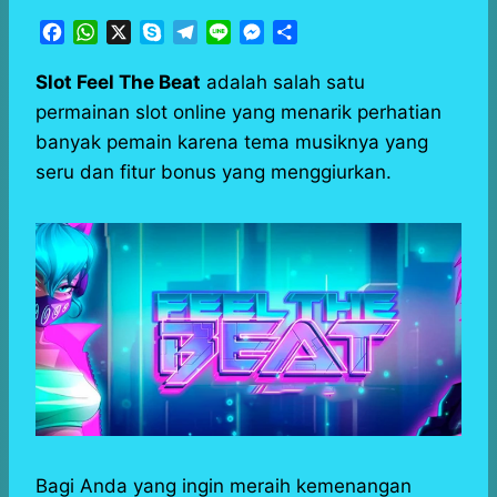
F
W
X
S
T
L
M
S
a
h
k
e
i
e
h
c
a
y
l
n
s
a
Slot Feel The Beat
adalah salah satu
e
t
p
e
e
s
r
permainan slot online yang menarik perhatian
b
s
e
g
e
e
banyak pemain karena tema musiknya yang
o
A
r
n
seru dan fitur bonus yang menggiurkan.
o
p
a
g
k
p
m
e
r
Bagi Anda yang ingin meraih kemenangan