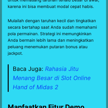
untuk memasang taruhan terlalu besar di awal,
karena ini bisa membuat modal cepat habis.
Mulailah dengan taruhan kecil dan tingkatkan
secara bertahap saat Anda sudah memahami
pola permainan. Strategi ini memungkinkan
Anda bermain lebih lama dan meningkatkan
peluang menemukan putaran bonus atau
jackpot.
Baca Juga:
Rahasia Jitu
Menang Besar di Slot Online
Hand of Midas 2
Manfaatkan Fitur Demo