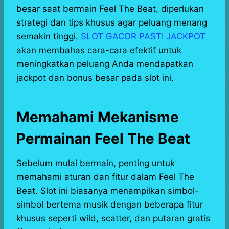
besar saat bermain Feel The Beat, diperlukan
strategi dan tips khusus agar peluang menang
semakin tinggi.
SLOT GACOR PASTI JACKPOT
akan membahas cara-cara efektif untuk
meningkatkan peluang Anda mendapatkan
jackpot dan bonus besar pada slot ini.
Memahami Mekanisme
Permainan Feel The Beat
Sebelum mulai bermain, penting untuk
memahami aturan dan fitur dalam Feel The
Beat. Slot ini biasanya menampilkan simbol-
simbol bertema musik dengan beberapa fitur
khusus seperti wild, scatter, dan putaran gratis