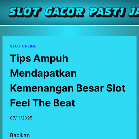
Skip
to
content
SLOT ONLINE
Tips Ampuh
Mendapatkan
Kemenangan Besar Slot
Feel The Beat
07/11/2025
Bagikan