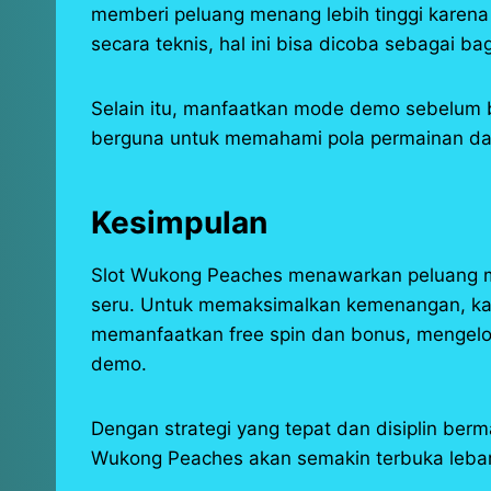
memberi peluang menang lebih tinggi karena 
secara teknis, hal ini bisa dicoba sebagai ba
Selain itu, manfaatkan mode demo sebelum b
berguna untuk memahami pola permainan dan 
Kesimpulan
Slot Wukong Peaches menawarkan peluang m
seru. Untuk memaksimalkan kemenangan, ka
memanfaatkan free spin dan bonus, mengelola
demo.
Dengan strategi yang tepat dan disiplin berm
Wukong Peaches akan semakin terbuka leba