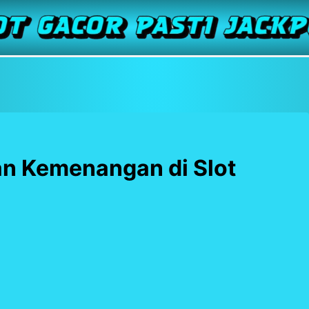
n Kemenangan di Slot