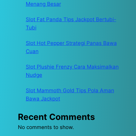
Menang Besar
Slot Fat Panda Tips Jackpot Bertubi-
Tubi
Slot Hot Pepper Strategi Panas Bawa
Cuan
Slot Plushie Frenzy Cara Maksimalkan
Nudge
Slot Mammoth Gold Tips Pola Aman
Bawa Jackpot
Recent Comments
No comments to show.