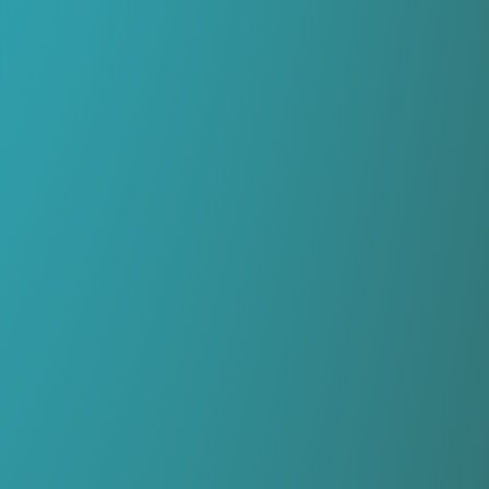
Tips Ampuh Mendapatkan