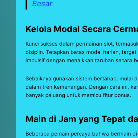
Besar
Kelola Modal Secara Cerm
Kunci sukses dalam permainan slot, terma
disiplin. Tetapkan batas modal harian, targe
impulsif dengan menaikkan taruhan secara be
Sebaiknya gunakan sistem bertahap, mulai dar
dalam tren kemenangan. Dengan cara ini, kam
banyak peluang untuk memicu fitur bonus.
Main di Jam yang Tepat 
Beberapa pemain percaya bahwa bermain di j