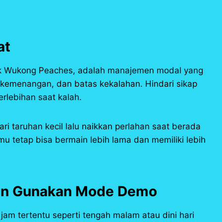
at
suk Wukong Peaches, adalah manajemen modal yang
t kemenangan, dan batas kekalahan. Hindari sikap
rlebihan saat kalah.
i taruhan kecil lalu naikkan perlahan saat berada
u tetap bisa bermain lebih lama dan memiliki lebih
dan Gunakan Mode Demo
am tertentu seperti tengah malam atau dini hari