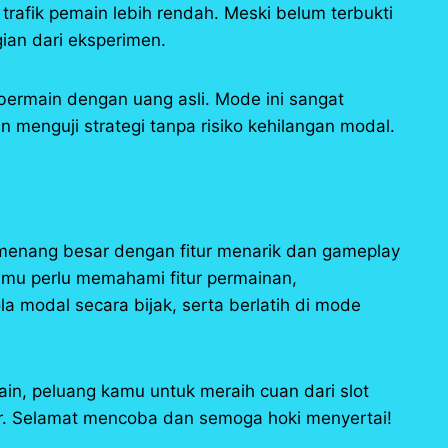
trafik pemain lebih rendah. Meski belum terbukti
gian dari eksperimen.
ermain dengan uang asli. Mode ini sangat
menguji strategi tanpa risiko kehilangan modal.
enang besar dengan fitur menarik dan gameplay
mu perlu memahami fitur permainan,
 modal secara bijak, serta berlatih di mode
ain, peluang kamu untuk meraih cuan dari slot
r. Selamat mencoba dan semoga hoki menyertai!