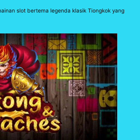
ainan slot bertema legenda klasik Tiongkok yang