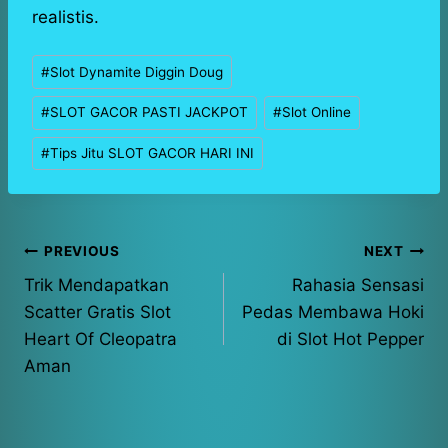
realistis.
Post
#
Slot Dynamite Diggin Doug
Tags:
#
SLOT GACOR PASTI JACKPOT
#
Slot Online
#
Tips Jitu SLOT GACOR HARI INI
Post
PREVIOUS
NEXT
Trik Mendapatkan
Rahasia Sensasi
navigation
Scatter Gratis Slot
Pedas Membawa Hoki
Heart Of Cleopatra
di Slot Hot Pepper
Aman