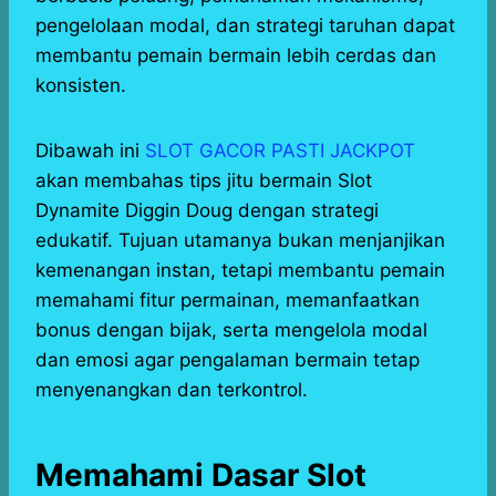
pengelolaan modal, dan strategi taruhan dapat
membantu pemain bermain lebih cerdas dan
konsisten.
Dibawah ini
SLOT GACOR PASTI JACKPOT
akan membahas tips jitu bermain Slot
Dynamite Diggin Doug dengan strategi
edukatif. Tujuan utamanya bukan menjanjikan
kemenangan instan, tetapi membantu pemain
memahami fitur permainan, memanfaatkan
bonus dengan bijak, serta mengelola modal
dan emosi agar pengalaman bermain tetap
menyenangkan dan terkontrol.
Memahami Dasar Slot