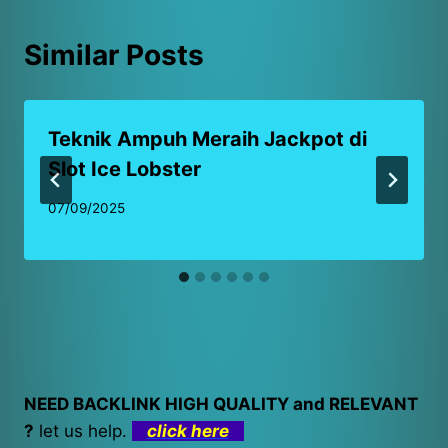
Similar Posts
Teknik Ampuh Meraih Jackpot di
Slot Ice Lobster
07/09/2025
NEED BACKLINK HIGH QUALITY and RELEVANT
?
let us help.
click here